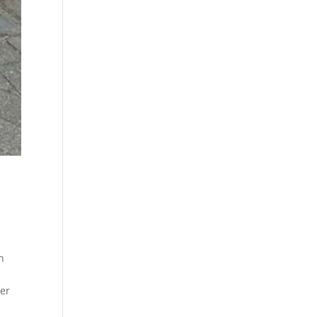
n
der