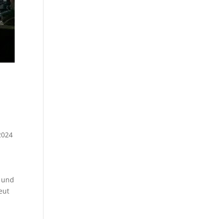
2024
e und
eut