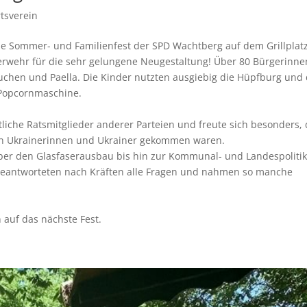
tsverein
elle Sommer- und Familienfest der SPD Wachtberg auf dem Grillplat
erwehr für die sehr gelungene Neugestaltung! Über 80 Bürgerinne
Kuchen und Paella. Die Kinder nutzten ausgiebig die Hüpfburg und
 Popcornmaschine.
tliche Ratsmitglieder anderer Parteien und freute sich besonders,
enen Ukrainerinnen und Ukrainer gekommen waren.
ber den Glasfaserausbau bis hin zur Kommunal- und Landespolitik
beantworteten nach Kräften alle Fragen und nahmen so manche
 auf das nächste Fest.