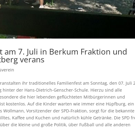
 am 7. Juli in Berkum Fraktion und
tberg verans
sverein
nstalten ihr traditionelles Familienfest am Sonntag, den 07. Juli 
 hinter der Hans-Dietrich-Genscher-Schule. Hierzu sind alle
sondere die hier lebenden geflüchteten Mitbürgerinnen und
ist kostenlos. Auf die Kinder warten wie immer eine Hüpfburg, ein
s Wollmann, Vorsitzender der SPD-Fraktion, sorgt für die bekannt
illtes, Kaffee und Kuchen und natürlich kühle Getränke. Die SPD fr
über die kleine und große Politik, über Fußball und alle anderen