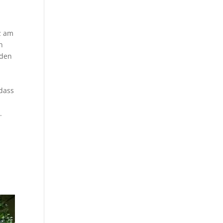
z am
n
 den
 dass
.